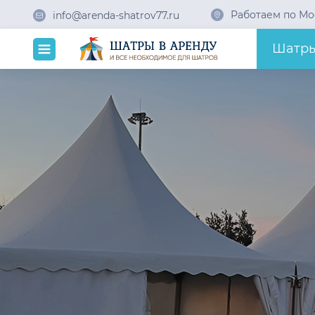
Работаем по Мо
info@arenda-shatrov77.ru
Шатр