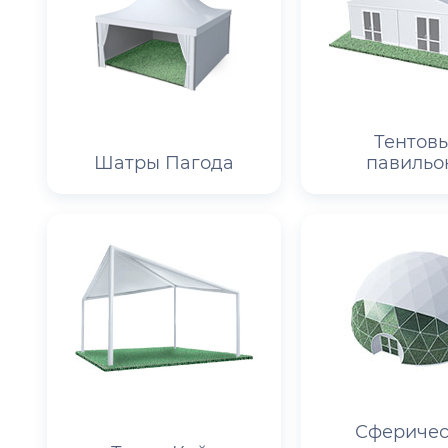
Тентов
Шатры Пагода
павильо
Сферичес