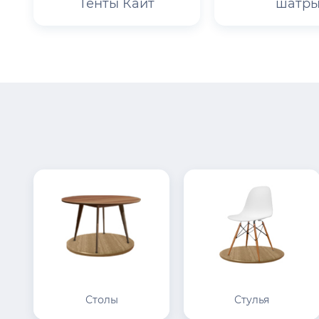
Тенты Кайт
шатр
Столы
Стулья