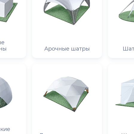
ые
ны
Арочные шатры
Шат
кие