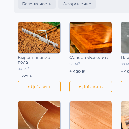
Безопасность
Оформление
Выравнивание
Фанера «Бакелит»
Плё
пола
за м2
за 
за м2
+ 450 ₽
+ 4
+ 225 ₽
+ Добавить
+ Добавить