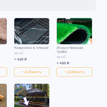
Ковролин в плёнке
Искусственная
трава
за м2
за м2
+ 420 ₽
+ 450 ₽
+ Добавить
+ Добавить