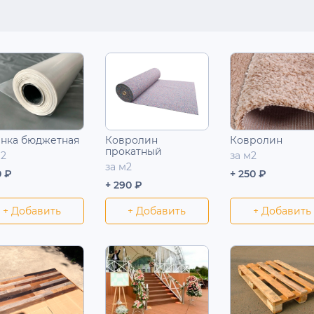
нка бюджетная
Ковролин
Ковролин
прокатный
м2
за м2
за м2
0 ₽
+ 250 ₽
+ 290 ₽
+ Добавить
+ Добавить
+ Добавить