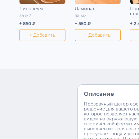
Линолеум
Ламинат
Пан
ста
за м2
за м2
+ 850 ₽
+ 550 ₽
+ 2
+ Добавить
+ Добавить
Описание
Прозрачный шатер сфер
решение для вашего в
которое позволяет нас
видом на окружающую 
сферической формы им
выполнен из прочного 
пропускает воду и уст
ветра и солнца. Шатер