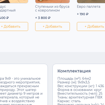
дус
Ступеньки из бруса
Евро паллета
ндартный
с ковролином
+ 190 ₽
 400 ₽
+ 3 800 ₽
+ Добавить
+ Добавить
+ Добавить
Комплектация
а 9x9 - это уникальное
Площадь (м²): 64м2
ыездного мероприятия,
Размер (м): 9х9х3,5
лаждаться прекрасным
Вес конструкции (кг): 1 436
природу. Этот шатер
Форма в основании: круг
еет диаметр 9 метров и
Вместительность (чел): 25
материала, который не
Ткань: архитектурная ПВХ
ойчив к воздействию
Каркас: сталь
 имеет прозрачные
Ветровая нагрузка (м/с): 24