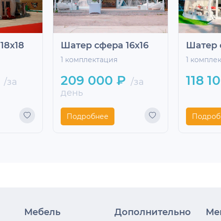
18x18
Шатер сфера 16x16
Шатер 
1 комплектация
1 компле
209 000 ₽
118 1
/за
/за
день
Подробнее
Подроб
Мебель
Дополнительно
Ме