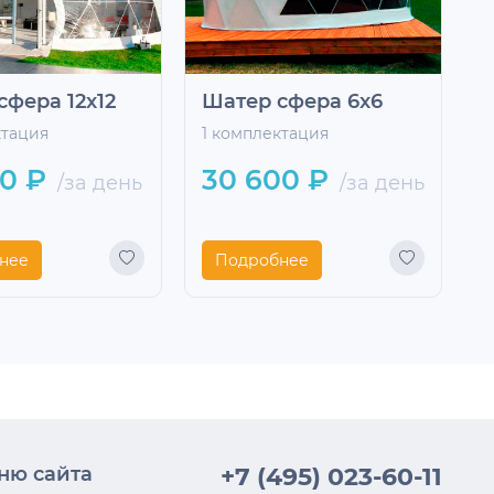
сфера 12x12
Шатер сфера 6x6
Ш
ктация
1 комплектация
1
00 ₽
30 600 ₽
/за день
/за день
нее
Подробнее
ню сайта
+7 (495) 023-60-11