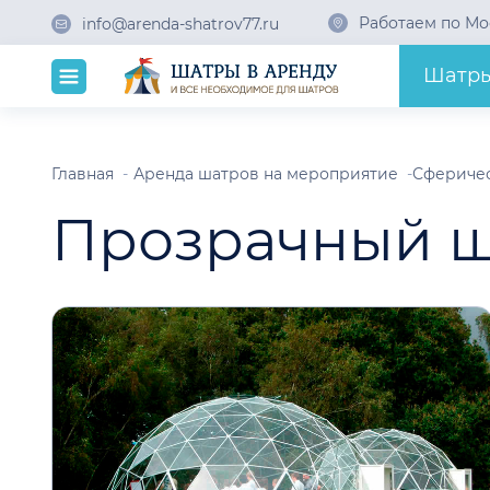
Работаем по Мо
info@arenda-shatrov77.ru
Шатр
Главная
Аренда шатров на мероприятие
Сферичес
Прозрачный ш