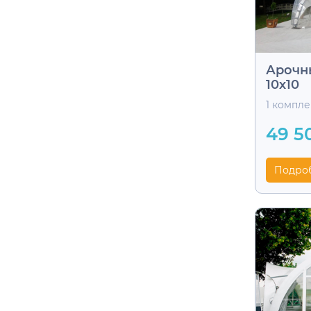
Арочн
10х10
1 компл
49 5
Подро