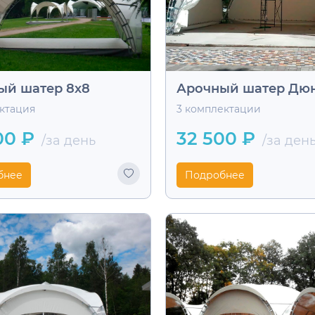
ый шатер 8х8
Арочный шатер Дюн
ектация
3 комплектации
00 ₽
32 500 ₽
/за день
/за ден
бнее
Подробнее