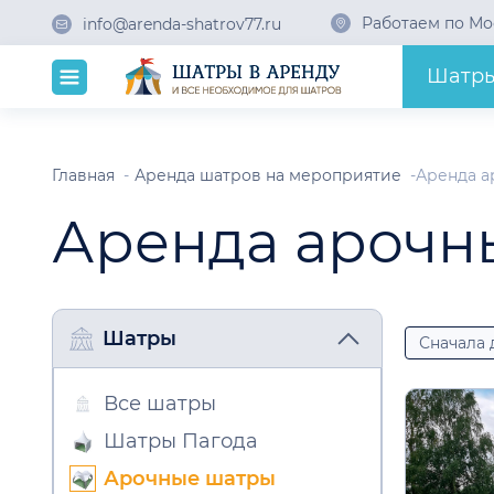
Работаем по Мо
info@arenda-shatrov77.ru
Шатр
Главная
Аренда шатров на мероприятие
Аренда а
Аренда арочн
Шатры
Сначала
Все шатры
Шатры Пагода
Арочные шатры