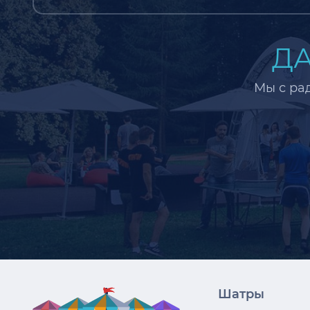
ДА
Мы с ра
Шатры