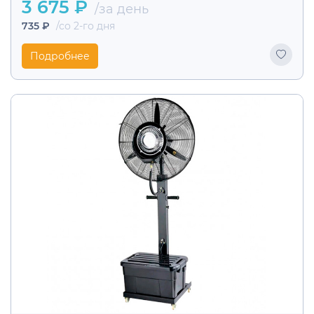
3 675 ₽
/за день
735 ₽
/со 2-го дня
Подробнее