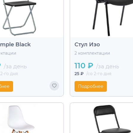
imple Black
Стул Изо
ектации
2 комплектации
₽
110 ₽
/за день
/за день
 2-го дня
25 ₽
/со 2-го дня
бнее
Подробнее