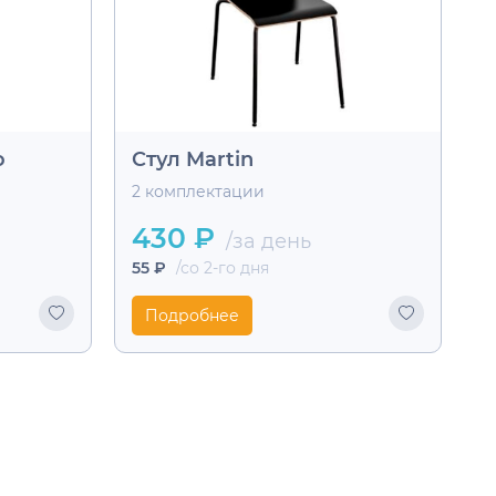
o
Стул Martin
2 комплектации
430 ₽
/за день
55 ₽
/со 2-го дня
Подробнее