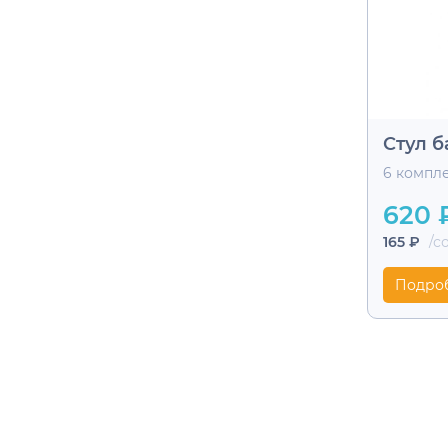
Стул 
6 компл
620 
165 ₽
/со
Подро