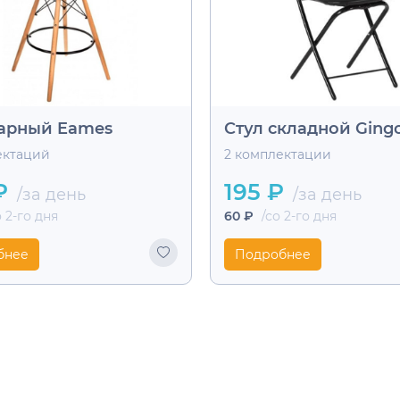
барный Eames
Стул складной Ging
ектаций
2 комплектации
₽
195 ₽
/за день
/за день
 2-го дня
60 ₽
/со 2-го дня
бнее
Подробнее