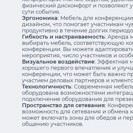
физический дискомфорт и позволяют у
сути события.
Эргономика
: Мебель для конференци
дизайном, что помогает участникам чу
продуктивно в течение долгих периодо
Гибкость и настраиваемость
: Аренда 
выбирать мебель, соответствующую к
конференции. Вы можете адаптировать
мероприятия, число участников и осо
Визуальное воздействие
: Эффектная 
хорошего первого впечатления и улуч
конференции, что может быть важно п
участием деловых партнеров и клиенто
Технологичность
: Современная мебел
оборудована возможностями интеграци
подключение оборудования для презе
Пространство для сетевания
: Конфер
возможность для сетевания и обмена к
может включать зоны для обедов и пер
общению участников.