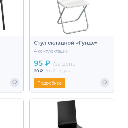
Стул складной «Гунде»
4 комплектации
95 ₽
/за день
20 ₽
/со 2-го дня
Подробнее