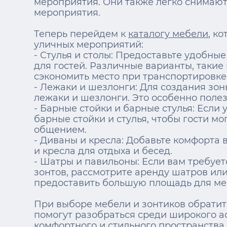
мероприятия. Они также легко снимают
мероприятия.
Теперь перейдем к
каталогу мебели
, к
уличных мероприятий:
- Стулья и столы: Предоставьте удобны
для гостей. Различные варианты, такие 
сэкономить место при транспортировке
- Лежаки и шезлонги: Для создания зо
лежаки и шезлонги. Это особенно полез
- Барные стойки и барные стулья: Если у
барные стойки и стулья, чтобы гости м
общением.
- Диваны и кресла: Добавьте комфорта 
и кресла для отдыха и бесед.
- Шатры и павильоны: Если вам требуе
зонтов, рассмотрите аренду шатров или
предоставить большую площадь для ме
При выборе мебели и зонтиков обрати
помогут разобраться среди широкого а
комфортного и стильного пространства 