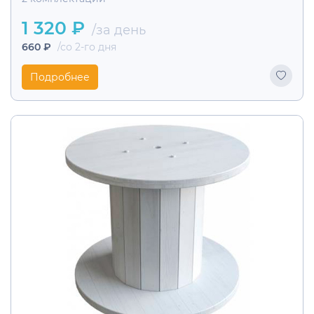
1 320 ₽
/за день
660 ₽
/со 2-го дня
Подробнее