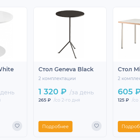
White
Стол Geneva Black
Стол M
2 комплектации
2 компле
1 320 ₽
605 
 день
/за день
я
265 ₽
/со 2-го дня
125 ₽
/со 
Подробнее
Подроб