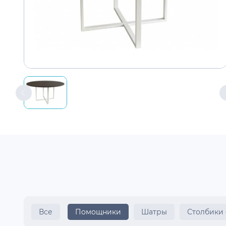
Все
Помощники
Шатры
Столбики