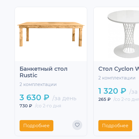
Банкетный стол
Стол Сyclon 
Rustic
2 комплектации
2 комплектации
1 320 ₽
/за
3 630 ₽
/за день
265 ₽
/со 2-го дн
730 ₽
/со 2-го дня
Подробнее
Подробнее