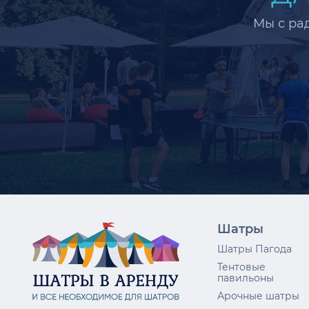
Мы с ра
Шатры
Шатры Пагода
Тентовые
павильоны
Арочные шатры