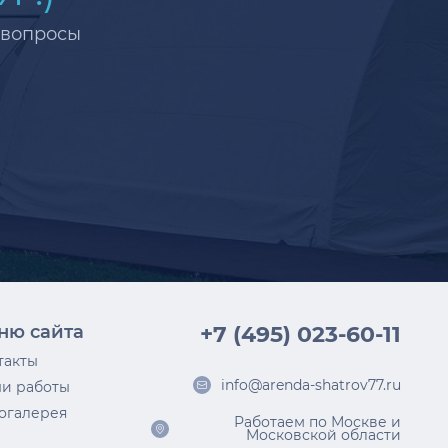
 вопросы
ню сайта
+7 (495) 023-60-11
такты
info@arenda-shatrov77.ru
и работы
огалерея
Работаем по Москве и
Московской области