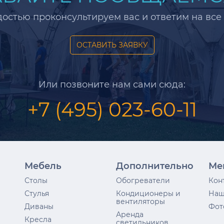
достью проконсультируем вас и ответим на все
ОСТАВИТЬ ЗАЯВКУ
Или позвоните нам сами сюда:
+7 (495) 023-60-11
Мебель
Дополнительно
Ме
Столы
Обогреватели
Кон
Стулья
Кондиционеры и
Наш
вентиляторы
Диваны
Фот
Аренда
Кресла
светильников