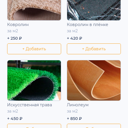
Ковролин
Ковролин в плёнке
за м2
за м2
+ 250 ₽
+ 420 ₽
+ Добавить
+ Добавить
Искусственная трава
Линолеум
за м2
за м2
+ 450 ₽
+ 850 ₽