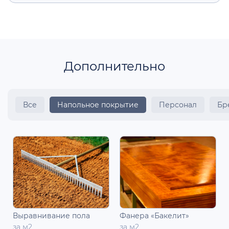
Дополнительно
Все
Напольное покрытие
Персонал
Бр
Выравнивание пола
Фанера «Бакелит»
за м2
за м2