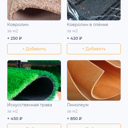
Ковролин
Ковролин в плёнке
за м2
за м2
+ 250 ₽
+ 420 ₽
+ Добавить
+ Добавить
Искусственная трава
Линолеум
за м2
за м2
+ 450 ₽
+ 850 ₽