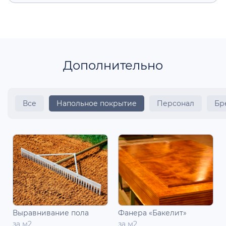
Дополнительно
Все
Напольное покрытие
Персонал
Бр
Выравнивание пола
Фанера «Бакелит»
за м2
за м2