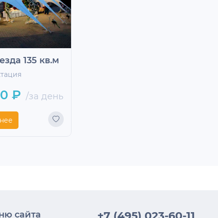
езда 135 кв.м
ктация
00 ₽
/за день
нее
ню сайта
+7 (495) 023-60-11