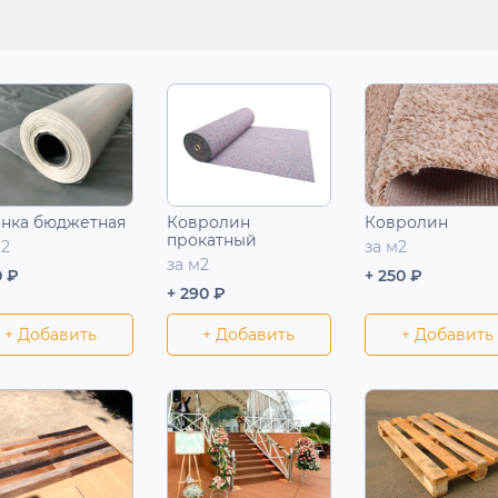
нка бюджетная
Ковролин
Ковролин
прокатный
м2
за м2
за м2
0 ₽
+ 250 ₽
+ 290 ₽
+ Добавить
+ Добавить
+ Добавить