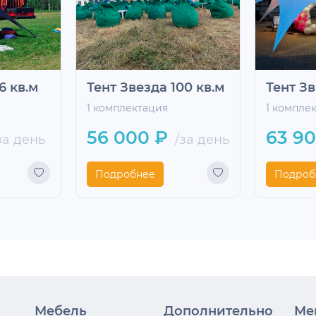
6 кв.м
Тент Звезда 100 кв.м
Тент Зв
1 комплектация
1 компле
56 000 ₽
63 9
за день
/за день
Подробнее
Подроб
Мебель
Дополнительно
Ме