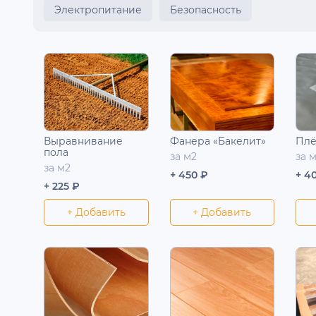
Электропитание
Безопасность
Выравнивание
Фанера «Бакелит»
Плё
пола
за м2
за 
за м2
+ 450 ₽
+ 4
+ 225 ₽
+ Добавить
+ Добавить