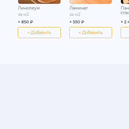
Линолеум
Ламинат
Пан
ста
за м2
за м2
+ 850 ₽
+ 550 ₽
+ 2
+ Добавить
+ Добавить