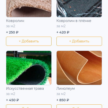
Ковролин
Ковролин в плёнке
за м2
за м2
+ 250 ₽
+ 420 ₽
+ Добавить
+ Добавить
Искусственная трава
Линолеум
за м2
за м2
+ 450 ₽
+ 850 ₽