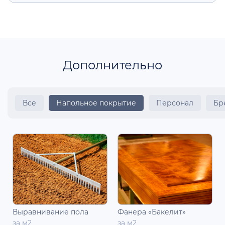
Дополнительно
Все
Напольное покрытие
Персонал
Бр
Выравнивание пола
Фанера «Бакелит»
за м2
за м2