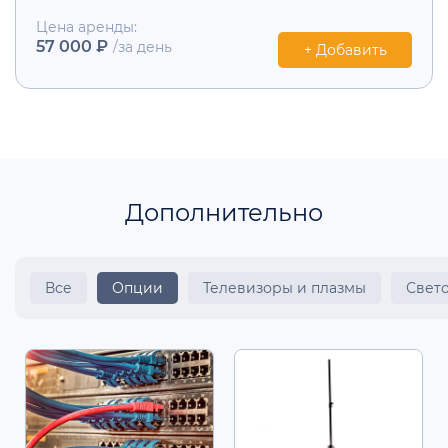
Цена аренды:
57 000 ₽
/за день
+ Добавить
Дополнительно
Все
Опции
Телевизоры и плазмы
Свет