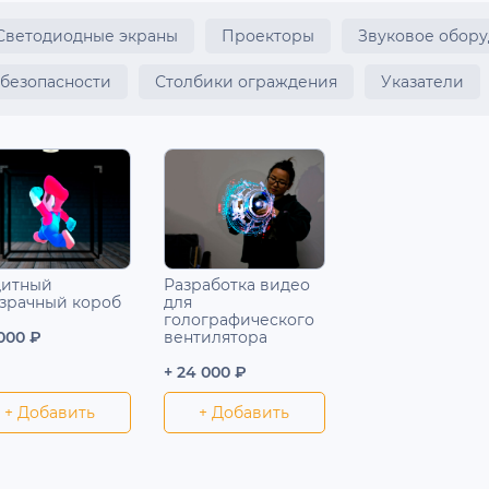
Светодиодные экраны
Проекторы
Звуковое обор
 безопасности
Столбики ограждения
Указатели
итный
Разработка видео
зрачный короб
для
голографического
 000 ₽
вентилятора
+ 24 000 ₽
+ Добавить
+ Добавить