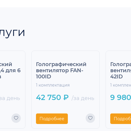
луги
ский
Голографический
Гологр
,4 для 6
вентилятор FAN-
вентил
в
100ID
42ID
1 комплектация
1 компле
42 750 ₽
9 980
за день
/за день
Подробнее
Подроб