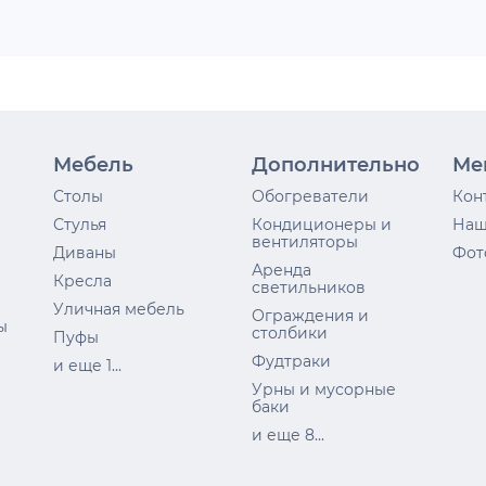
Мебель
Дополнительно
Ме
Столы
Обогреватели
Кон
Стулья
Кондиционеры и
Наш
вентиляторы
Диваны
Фот
Аренда
Кресла
светильников
Уличная мебель
Ограждения и
ы
столбики
Пуфы
Фудтраки
и еще 1...
Урны и мусорные
баки
и еще 8...