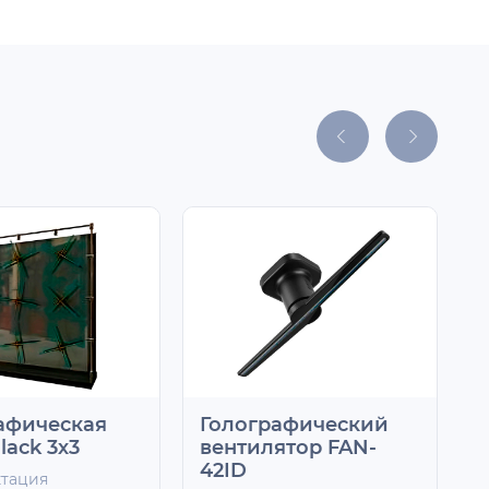
афическая
Голографический
lack 3х3
вентилятор FAN-
1
42ID
ктация