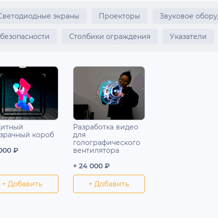
Светодиодные экраны
Проекторы
Звуковое обор
 безопасности
Столбики ограждения
Указатели
итный
Разработка видео
зрачный короб
для
голографического
 000 ₽
вентилятора
+ 24 000 ₽
+ Добавить
+ Добавить