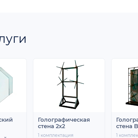
луги
ский
Голографическая
Гологр
стена 2х2
стена B
1 комплектация
1 компле