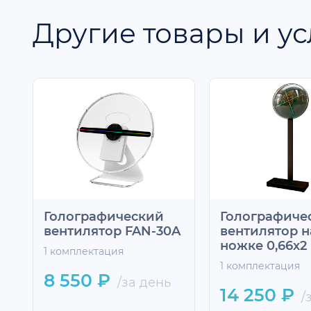
Другие товары и ус
Голографический
Голографиче
вентилятор FAN-30A
вентилятор н
ножке 0,66х2
1 комплектация
1 комплектация
8 550 ₽
/за день
14 250 ₽
/