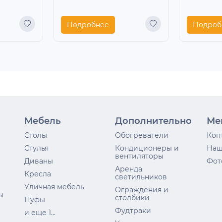
Подробнее
Подроб
Мебель
Дополнительно
Ме
Столы
Обогреватели
Кон
Стулья
Кондиционеры и
Наш
вентиляторы
Диваны
Фот
Аренда
Кресла
светильников
Уличная мебель
Ограждения и
ы
столбики
Пуфы
Фудтраки
и еще 1...