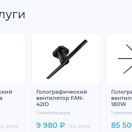
луги
ский
Голографический
Гологр
а
вентилятор FAN-
вентил
42ID
180W
1 комплектация
1 компле
9 980 ₽
85 50
за день
/за день