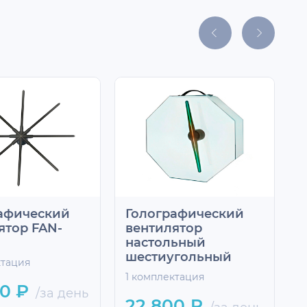
афический
Голографический
ятор FAN-
вентилятор
в
настольный
7
шестиугольный
ктация
1
1 комплектация
0 ₽
/за день
22 800 ₽