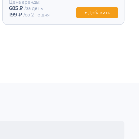
Цена аренды:
685 ₽
/за день
+ Добавить
199 ₽
/со 2-го дня