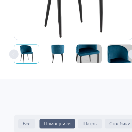
Все
Помощники
Шатры
Столбики