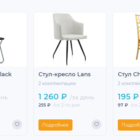
lack
Стул-кресло Lans
Стул Ch
2 комплектации
2 компле
1 260 ₽
195 ₽
ень
/за день
255 ₽
/со 2-го дня
97 ₽
/со 
Подробнее
Подроб