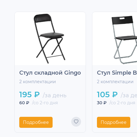
Стул складной Gingo
Стул Simple B
2 комплектации
2 комплектации
195 ₽
105 ₽
/за день
/за д
60 ₽
/со 2-го дня
30 ₽
/со 2-го дня
Подробнее
Подробнее