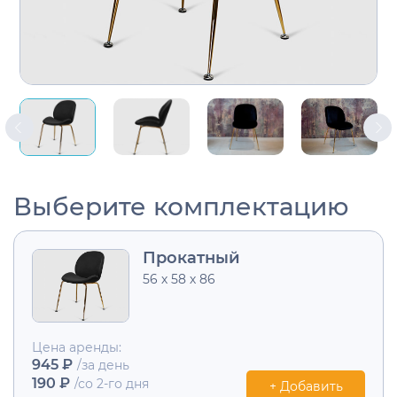
Выберите комплектацию
Прокатный
56 х 58 х 86
Цена аренды:
945 ₽
/за день
190 ₽
/со 2-го дня
+ Добавить