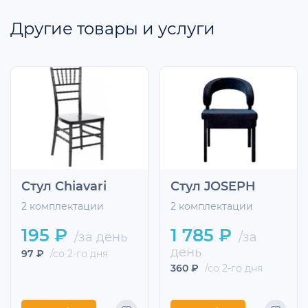
Другие товары и услуги
Стул Chiavari
Стул JOSEPH
2 комплектации
2 комплектации
195 ₽
1 785 ₽
/за день
/за
день
97 ₽
/со 2-го дня
360 ₽
/со 2-го дня