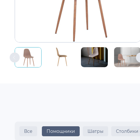
Все
Помощники
Шатры
Столбики