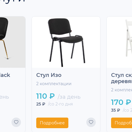
lack
Стул Изо
Стул с
дерев
2 комплектации
2 компле
110 ₽
ень
/за день
170 ₽
25 ₽
/со 2-го дня
35 ₽
/со 
Подробнее
Подроб