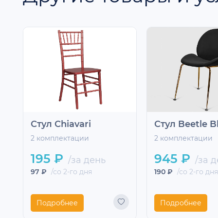
Стул Chiavari
Стул Beetle B
2 комплектации
2 комплектации
195 ₽
945 ₽
/за день
/за д
97 ₽
/со 2-го дня
190 ₽
/со 2-го дня
Подробнее
Подробнее