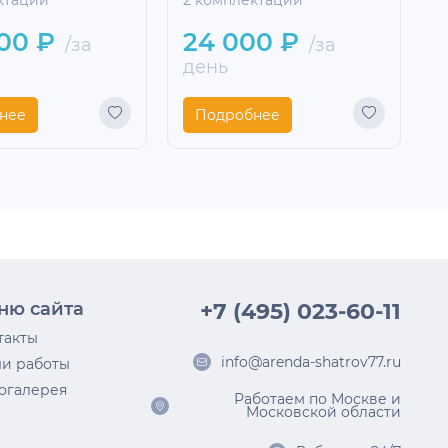
ктации
2 комплектации
2
00 ₽
24 000 ₽
/за
/за
день
нее
Подробнее
ню сайта
+7 (495) 023-60-11
такты
info@arenda-shatrov77.ru
и работы
огалерея
Работаем по Москве и
Московской области