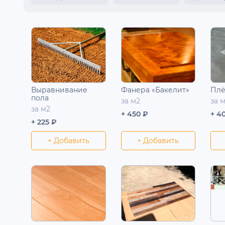
Выравнивание
Фанера «Бакелит»
Плё
пола
за м2
за 
за м2
+ 450 ₽
+ 4
+ 225 ₽
+ Добавить
+ Добавить