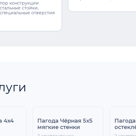
опор конструкции
стальные стойки,
 специальные отверстия
луги
а 4х4
Пагода Чёрная 5x5
Пагода
мягкие стенки
остекл