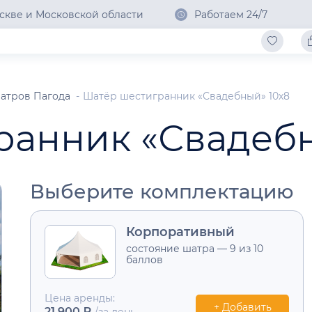
скве и Московской области
Работаем 24/7
атров Пагода
Шатёр шестигранник «Свадебный» 10х8
ранник «Свадебн
Выберите комплектацию
Корпоративный
состояние шатра — 9 из 10
баллов
Цена аренды:
+ Добавить
21 900 ₽
/за день