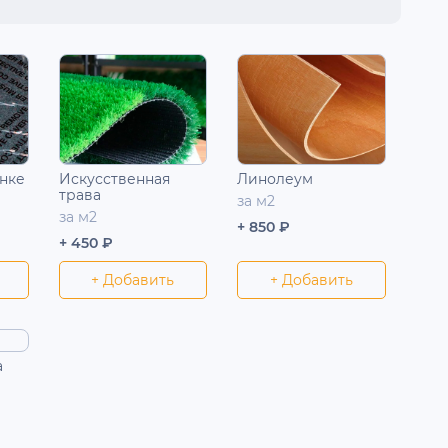
нке
Искусственная
Линолеум
трава
за м2
за м2
+ 850 ₽
+ 450 ₽
+ Добавить
+ Добавить
а