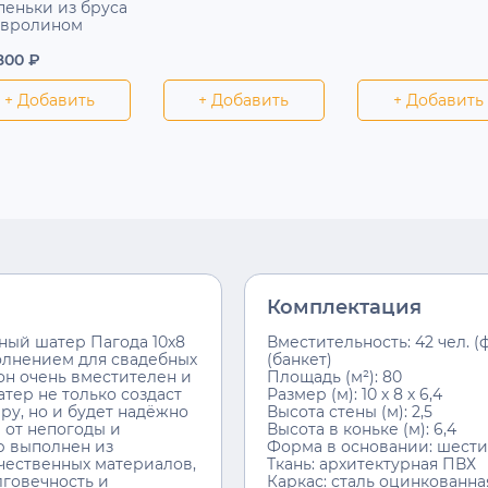
пеньки из бруса
овролином
 800 ₽
+ Добавить
+ Добавить
+ Добавить
Комплектация
ный шатер Пагода 10х8
Вместительность: 42 чел. (ф
олнением для свадебных
(банкет)
он очень вместителен и
Площадь (м²): 80
тер не только создаст
Размер (м): 10 х 8 х 6,4
у, но и будет надёжно
Высота стены (м): 2,5
 от непогоды и
Высота в коньке (м): 6,4
р выполнен из
Форма в основании: шест
чественных материалов,
Ткань: архитектурная ПВХ
лговечность и
Каркас: сталь оцинкованна