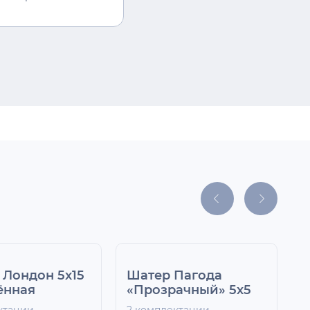
 Лондон 5x15
Шатер Пагода
П
ённая
«Прозрачный» 5х5
м