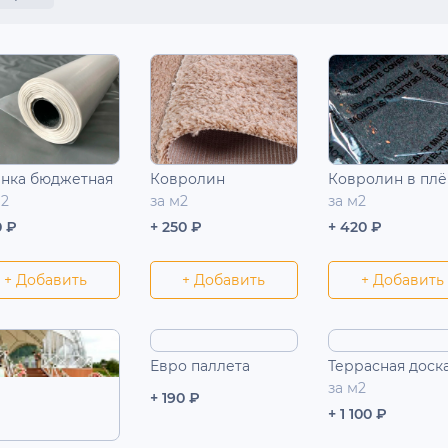
нка бюджетная
Ковролин
Ковролин в плё
м2
за м2
за м2
0 ₽
+ 250 ₽
+ 420 ₽
+ Добавить
+ Добавить
+ Добавить
Евро паллета
Террасная доск
за м2
+ 190 ₽
+ 1 100 ₽