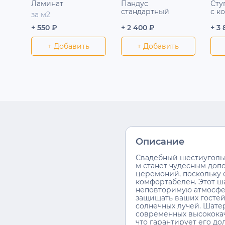
Ламинат
Пандус
Сту
стандартный
с к
за м2
+ 550 ₽
+ 2 400 ₽
+ 3
+ Добавить
+ Добавить
Описание
Свадебный шестиуголь
м станет чудесным доп
церемоний, поскольку 
комфортабелен. Этот ша
неповторимую атмосфер
защищать ваших гостей
солнечных лучей. Шате
современных высокока
что гарантирует его до