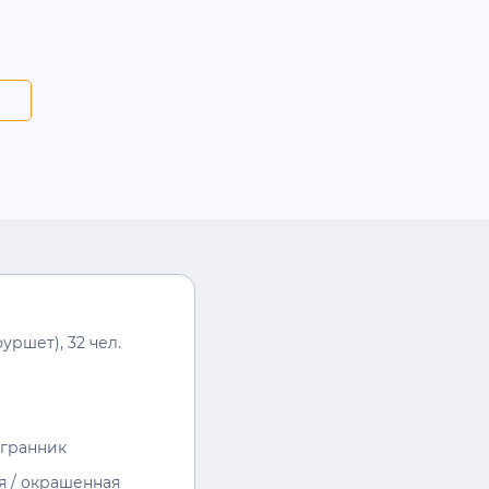
уршет), 32 чел.
игранник
я / окрашенная