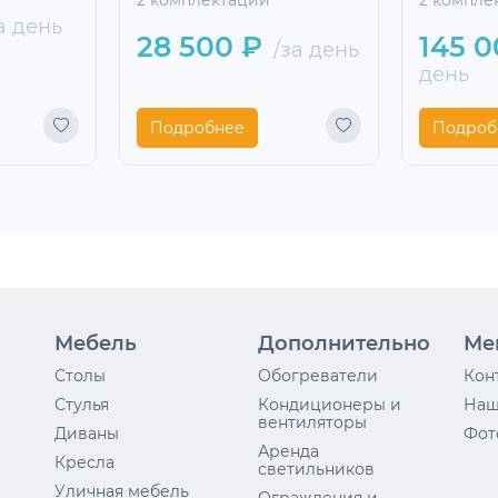
2 комплектации
2 компле
а день
28 500 ₽
145 0
/за день
день
Подробнее
Подроб
Мебель
Дополнительно
Ме
Столы
Обогреватели
Кон
Стулья
Кондиционеры и
Наш
вентиляторы
Диваны
Фот
Аренда
Кресла
светильников
Уличная мебель