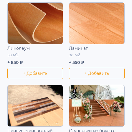
Линолеум
Ламинат
за м2
за м2
+ 850 ₽
+ 550 ₽
+ Добавить
+ Добавить
Пандус стандартный
Ступеньки из бруса с