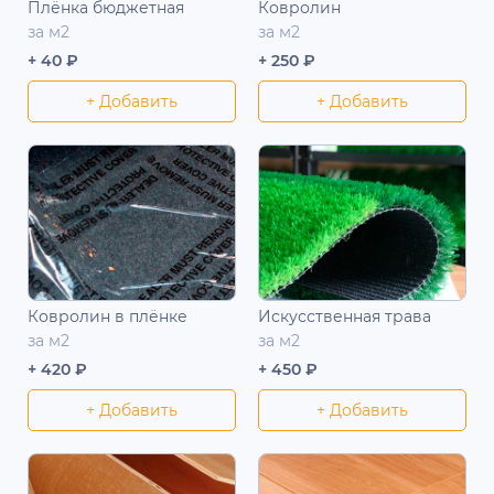
Плёнка бюджетная
Ковролин
за м2
за м2
+ 40 ₽
+ 250 ₽
+ Добавить
+ Добавить
Ковролин в плёнке
Искусственная трава
за м2
за м2
+ 420 ₽
+ 450 ₽
+ Добавить
+ Добавить