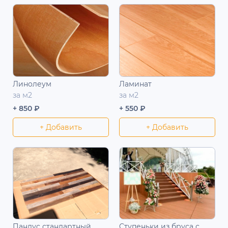
Линолеум
Ламинат
за м2
за м2
+ 850 ₽
+ 550 ₽
+ Добавить
+ Добавить
Пандус стандартный
Ступеньки из бруса с