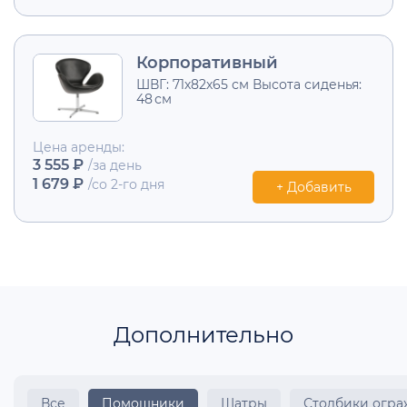
Корпоративный
ШВГ: 71х82х65 см Высота сиденья:
48 см
Цена аренды:
3 555 ₽
/за день
1 679 ₽
/со 2-го дня
+ Добавить
Дополнительно
Все
Помощники
Шатры
Столбики огр