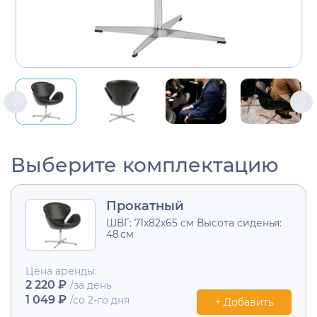
Выберите комплектацию
Прокатный
ШВГ: 71х82х65 см Высота сиденья:
48 см
Цена аренды:
2 220 ₽
/за день
1 049 ₽
/со 2-го дня
+ Добавить