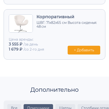
Корпоративный
ШВГ: 71х82х65 см Высота сиденья:
48 см
Цена аренды:
3 555 ₽
/за день
1 679 ₽
/со 2-го дня
+ Добавить
Дополнительно
Все
Помощники
Шатры
Столбики огр