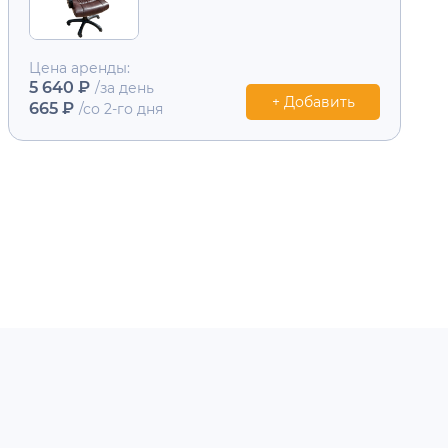
Цена аренды:
5 640 ₽
/за день
+ Добавить
665 ₽
/со 2-го дня