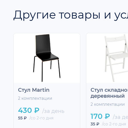
Другие товары и ус
Стул Martin
Стул складн
деревянный
2 комплектации
2 комплектации
430 ₽
/за день
170 ₽
/за д
55 ₽
/со 2-го дня
35 ₽
/со 2-го дня