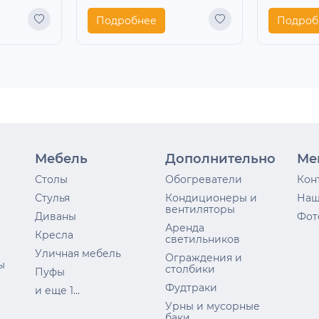
Подробнее
Подроб
Мебель
Дополнительно
Ме
Столы
Обогреватели
Кон
Стулья
Кондиционеры и
Наш
вентиляторы
Диваны
Фот
Аренда
Кресла
светильников
Уличная мебель
Ограждения и
ы
столбики
Пуфы
Фудтраки
и еще 1...
Урны и мусорные
баки