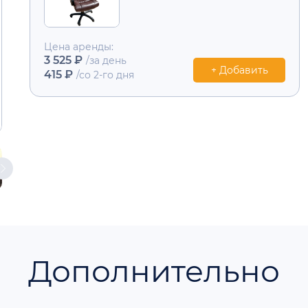
Цена аренды:
3 525 ₽
/за день
+ Добавить
415 ₽
/со 2-го дня
Дополнительно