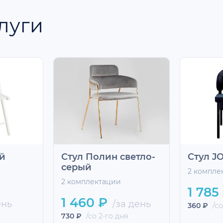
луги
ой
Стул Полин светло-
Стул J
серый
2 компле
2 комплектации
1 785
1 460 ₽
ень
/за день
360 ₽
/со
730 ₽
/со 2-го дня