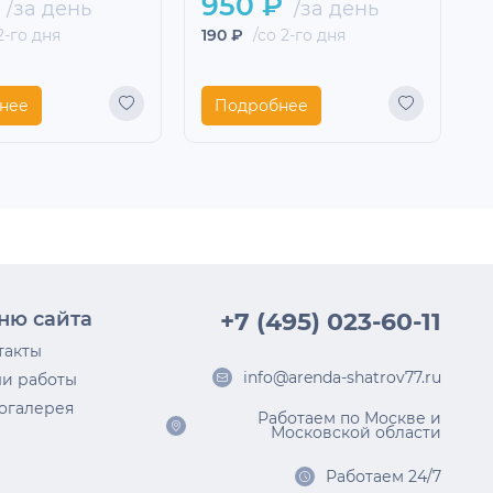
950 ₽
/за день
/за день
2-го дня
190 ₽
/со 2-го дня
4
нее
Подробнее
ню сайта
+7 (495) 023-60-11
такты
info@arenda-shatrov77.ru
и работы
огалерея
Работаем по Москве и
Московской области
Работаем 24/7