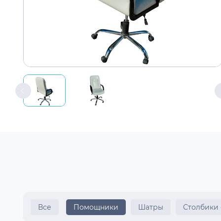
Все
Помощники
Шатры
Столбики