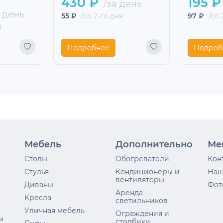
430 ₽
195 ₽
/за день
 день
55 ₽
/со 2-го дня
97 ₽
/со 
я
Подробнее
Подроб
Мебель
Дополнительно
Ме
Столы
Обогреватели
Кон
Стулья
Кондиционеры и
Наш
вентиляторы
Диваны
Фот
Аренда
Кресла
светильников
Уличная мебель
Ограждения и
ы
столбики