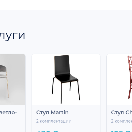
луги
ветло-
Стул Martin
Стул Ch
2 комплектации
2 компле