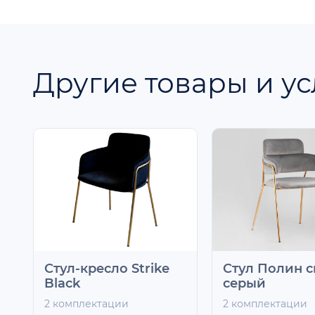
Другие товары и ус
Стул-кресло Strike
Стул Полин с
Black
серый
2 комплектации
2 комплектации