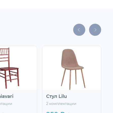
iavari
Стул Lilu
С
ктации
2 комплектации
2