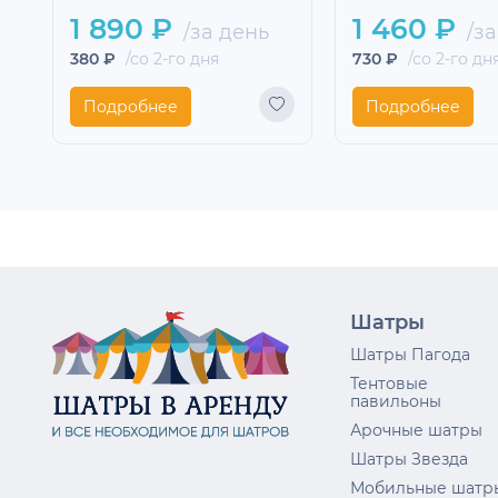
1 890 ₽
1 460 ₽
/за день
/за
380 ₽
/со 2-го дня
730 ₽
/со 2-го дн
Подробнее
Подробнее
Шатры
Шатры Пагода
Тентовые
павильоны
Арочные шатры
Шатры Звезда
Мобильные шатр