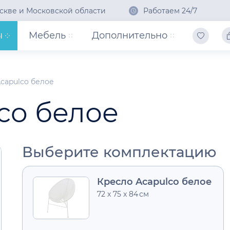
скве и Московской области
Работаем 24/7
ы
Мебель
Дополнительно
capulco белое
co белое
Выберите комплектацию
Кресло Acapulco белое
72 x 75 x 84 см