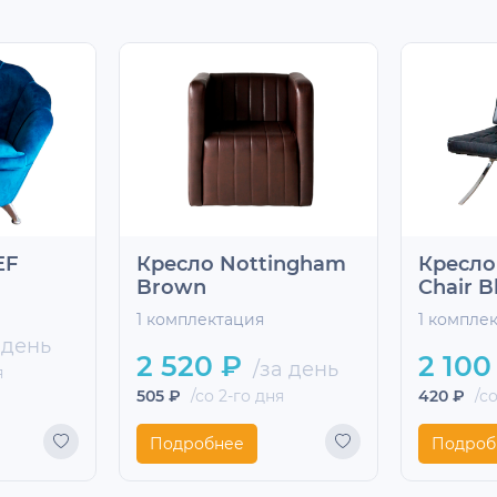
EF
Кресло Nottingham
Кресло
Brown
Chair B
1 комплектация
1 компле
 день
2 520 ₽
2 100
/за день
я
505 ₽
/со 2-го дня
420 ₽
/со
Подробнее
Подроб