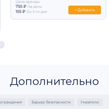
Цена аренды:
755 ₽
/за день
+ Добавить
155 ₽
/со 2-го дня
Дополнительно
 ограждения
Барьер безопасности
Указатели