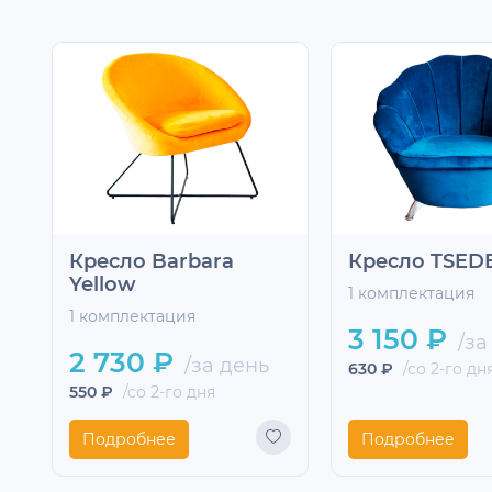
Кресло Barbara
Кресло TSED
Yellow
1 комплектация
1 комплектация
3 150 ₽
/за
2 730 ₽
/за день
630 ₽
/со 2-го дн
550 ₽
/со 2-го дня
Подробнее
Подробнее