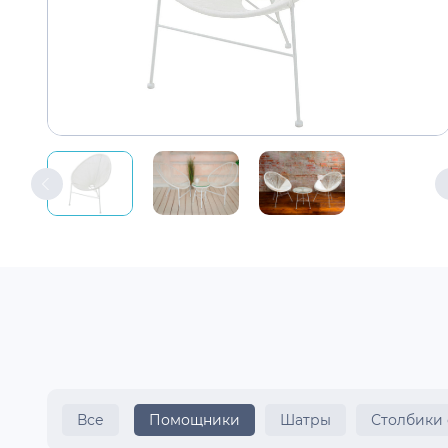
Все
Помощники
Шатры
Столбики