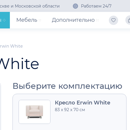
скве и Московской области
Работаем 24/7
ы
Мебель
Дополнительно
rwin White
White
Выберите комплектацию
Кресло Erwin White
83 x 92 x 70 см