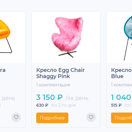
ra
Кресло Egg Chair
Кресло
Shaggy Pink
Blue
1 комплектация
1 компле
3 150 ₽
1 040
 день
/за день
я
630 ₽
/со 2-го дня
515 ₽
/со 
Подробнее
Подроб