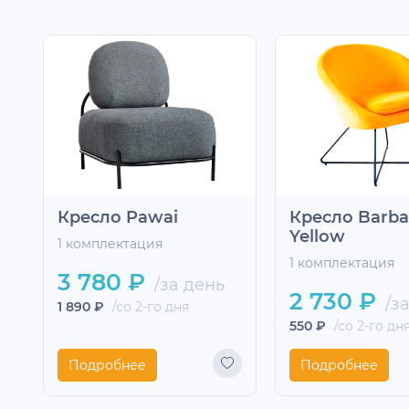
Кресло Pawai
Кресло Barba
Yellow
1 комплектация
1 комплектация
3 780 ₽
/за день
2 730 ₽
/за
1 890 ₽
/со 2-го дня
550 ₽
/со 2-го дн
Подробнее
Подробнее