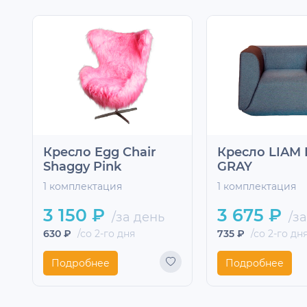
Кресло Egg Chair
Кресло LIAM
Shaggy Pink
GRAY
1 комплектация
1 комплектация
3 150 ₽
3 675 ₽
/за день
/за
630 ₽
/со 2-го дня
735 ₽
/со 2-го дн
Подробнее
Подробнее