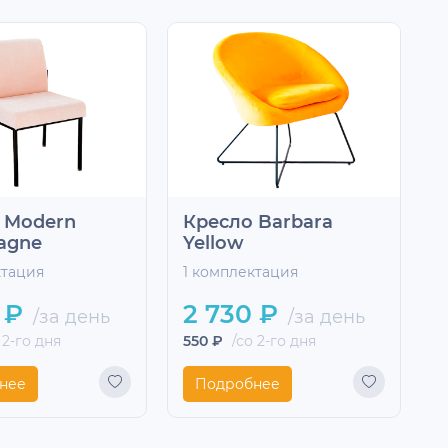
 Modern
Кресло Barbara
К
agne
Yellow
1
ктация
1 комплектация
 ₽
2 730 ₽
/за день
/за день
1
 2-го дня
550 ₽
/со 2-го дня
нее
Подробнее