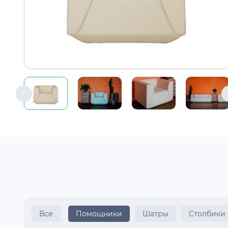
Все
Помощники
Шатры
Столбики