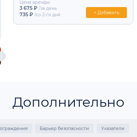
Цена аренды:
3 675 ₽
/за день
+ Добавить
735 ₽
/со 2-го дня
Дополнительно
 ограждения
Барьер безопасности
Указатели