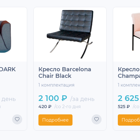
 DARK
Кресло Barcelona
Кресло
Chair Black
Champ
1 комплектация
1 компле
2 100 ₽
2 625
 день
/за день
я
420 ₽
/со 2-го дня
525 ₽
/со
Подробнее
Подроб