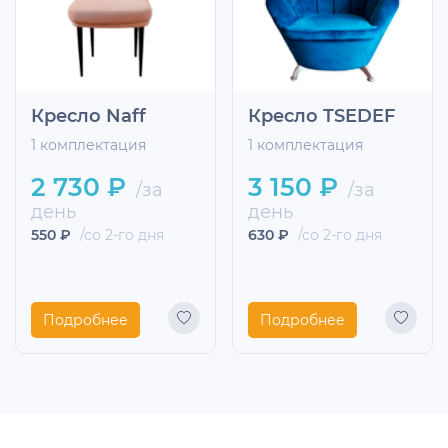
Кресло Naff
Кресло TSEDEF
1 комплектация
1 комплектация
2 730 ₽
3 150 ₽
/за
/за
день
день
550 ₽
/со 2-го дня
630 ₽
/со 2-го дня
Подробнее
Подробнее