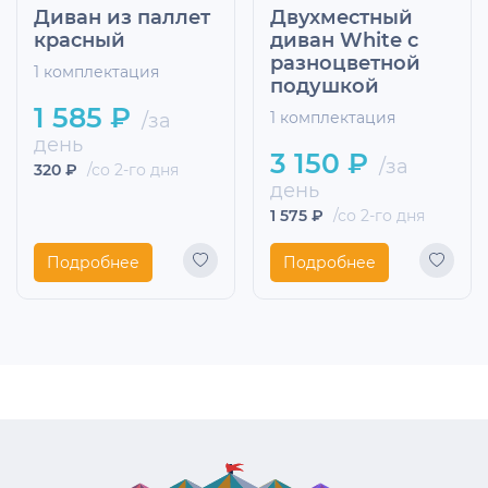
Диван из паллет
Двухместный
красный
диван White с
разноцветной
1 комплектация
подушкой
1 585 ₽
/за
1 комплектация
день
3 150 ₽
/за
320 ₽
/со 2-го дня
день
1 575 ₽
/со 2-го дня
Подробнее
Подробнее