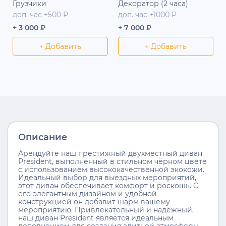
Грузчики
Декоратор (2 часа)
доп. час +500 Р
доп. час +1000 Р
+ 3 000 ₽
+ 7 000 ₽
+ Добавить
+ Добавить
Описание
Арендуйте наш престижный двухместный диван
President, выполненный в стильном чёрном цвете
с использованием высококачественной экокожи.
Идеальный выбор для выездных мероприятий,
этот диван обеспечивает комфорт и роскошь. С
его элегантным дизайном и удобной
конструкцией он добавит шарм вашему
мероприятию. Привлекательный и надёжный,
наш диван President является идеальным
дополнением для создания элитной атмосферы