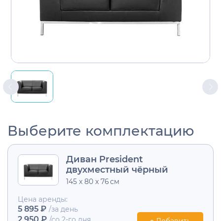
Выберите комплектацию
Диван President
двухместный чёрный
145 x 80 x 76 см
Цена аренды:
5 895 ₽
/за день
2 950 ₽
/со 2-го дня
+ Добавить