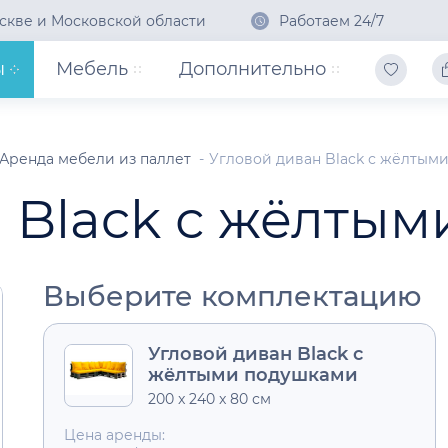
скве и Московской области
Работаем 24/7
ы
Мебель
Дополнительно
Аренда мебели из паллет
Угловой диван Black с жёлтым
 Black с жёлты
Выберите комплектацию
Угловой диван Black с
жёлтыми подушками
200 x 240 x 80 см
Цена аренды: