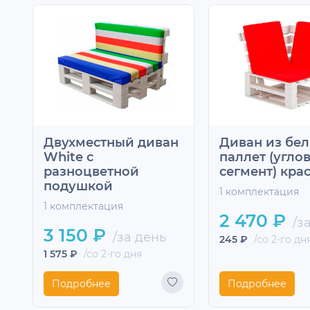
Двухместный диван
Диван из бе
White с
паллет (угло
разноцветной
сегмент) кра
подушкой
1 комплектация
1 комплектация
2 470 ₽
/з
3 150 ₽
/за день
245 ₽
/со 2-го дн
1 575 ₽
/со 2-го дня
Подробнее
Подробнее