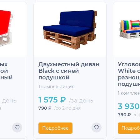
лых
Двухместный диван
Углово
вой
Black с синей
White 
сный
подушкой
разно
подуш
1 комплектация
1 компле
1 575 ₽
а день
/за день
3 930
я
790 ₽
/со 2-го дня
790 ₽
/со
Подробнее
Подроб