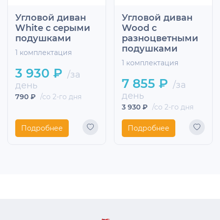
Угловой диван
Угловой диван
White с серыми
Wood с
подушками
разноцветными
подушками
1 комплектация
1 комплектация
3 930 ₽
/за
7 855 ₽
/за
день
день
790 ₽
/со 2-го дня
3 930 ₽
/со 2-го дня
Подробнее
Подробнее