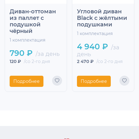
Диван-оттоман
Угловой диван
из паллет с
Black с жёлтыми
подушкой
подушками
чёрный
1 комплектация
1 комплектация
4 940 ₽
/за
790 ₽
/за день
день
120 ₽
/со 2-го дня
2 470 ₽
/со 2-го дня
Подробнее
Подробнее