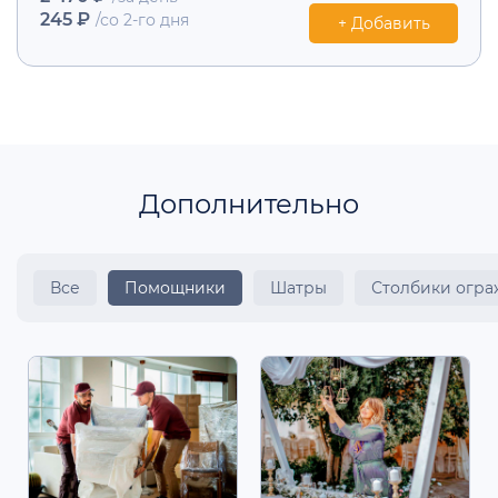
245 ₽
/со 2-го дня
+ Добавить
Дополнительно
Все
Помощники
Шатры
Столбики огр