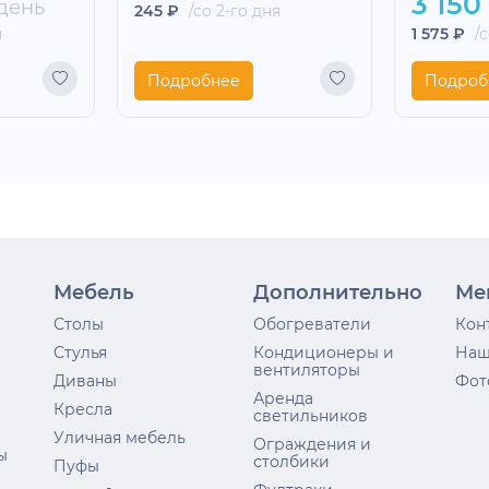
3 150
день
245 ₽
/со 2-го дня
я
1 575 ₽
/с
Подробнее
Подроб
Мебель
Дополнительно
Ме
Столы
Обогреватели
Кон
Стулья
Кондиционеры и
Наш
вентиляторы
Диваны
Фот
Аренда
Кресла
светильников
Уличная мебель
Ограждения и
ы
столбики
Пуфы