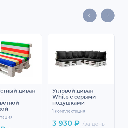
стный диван
Угловой диван
с
White с серыми
п
ветной
подушками
с
кой
1 комплектация
1
ктация
3 930 ₽
/за день