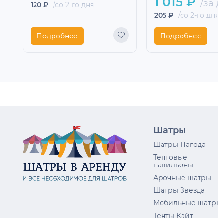
1 015 ₽
/за 
120 ₽
/со 2-го дня
205 ₽
/со 2-го дн
Подробнее
Подробнее
Шатры
Шатры Пагода
Тентовые
павильоны
Арочные шатры
Шатры Звезда
Мобильные шатр
Тенты Кайт