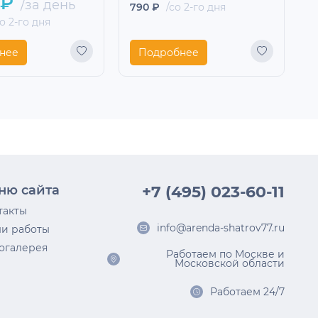
 ₽
/за день
790 ₽
/со 2-го дня
2
о 2-го дня
нее
Подробнее
ню сайта
+7 (495) 023-60-11
такты
info@arenda-shatrov77.ru
и работы
огалерея
Работаем по Москве и
Московской области
Работаем 24/7