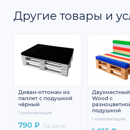
Другие товары и ус
Диван-оттоман из
Двухместный
паллет с подушкой
Wood с
чёрный
разноцветно
подушкой
1 комплектация
1 комплектация
790 ₽
/за день