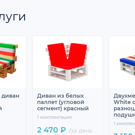
луги
 диван
Диван из белых
Двухме
паллет (угловой
White 
й
сегмент) красный
разноц
подуш
1 комплектация
1 компле
2 470 ₽
/за день