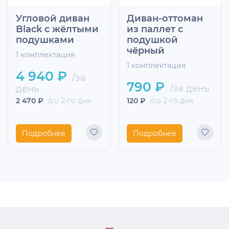
Угловой диван
Диван-оттоман
Black с жёлтыми
из паллет с
подушками
подушкой
чёрный
1 комплектация
1 комплектация
4 940 ₽
/за
790 ₽
/за день
день
2 470 ₽
/со 2-го дня
120 ₽
/со 2-го дня
Подробнее
Подробнее