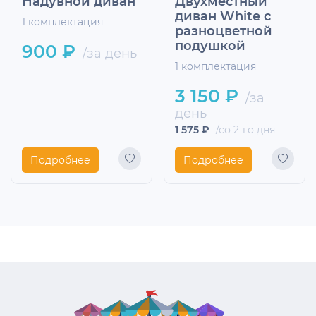
Надувной диван
Двухместный
диван White с
1 комплектация
разноцветной
подушкой
900 ₽
/за день
1 комплектация
3 150 ₽
/за
день
1 575 ₽
/со 2-го дня
Подробнее
Подробнее