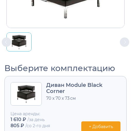
Выберите комплектацию
Диван Module Black
Corner
70 x 70 x 73 см
Цена аренды:
1 610 ₽
/за день
805 ₽
/со 2-го дня
+ Добавить