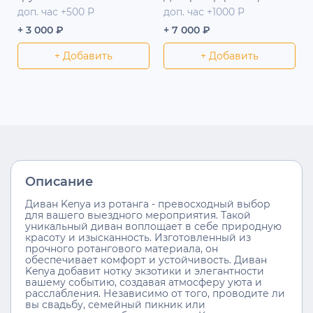
доп. час +500 Р
доп. час +1000 Р
+ 3 000 ₽
+ 7 000 ₽
+ Добавить
+ Добавить
Описание
Диван Kenya из ротанга - превосходный выбор
для вашего выездного мероприятия. Такой
уникальный диван воплощает в себе природную
красоту и изысканность. Изготовленный из
прочного ротангового материала, он
обеспечивает комфорт и устойчивость. Диван
Kenya добавит нотку экзотики и элегантности
вашему событию, создавая атмосферу уюта и
расслабления. Независимо от того, проводите ли
вы свадьбу, семейный пикник или