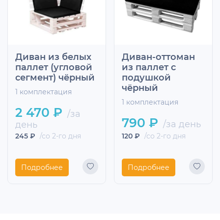
Диван из белых
Диван-оттоман
паллет (угловой
из паллет с
сегмент) чёрный
подушкой
чёрный
1 комплектация
1 комплектация
2 470 ₽
/за
790 ₽
/за день
день
245 ₽
/со 2-го дня
120 ₽
/со 2-го дня
Подробнее
Подробнее