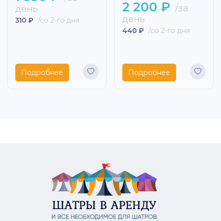
2 200 ₽
/за
день
день
310 ₽
/со 2-го дня
440 ₽
/со 2-го дня
Подробнее
Подробнее