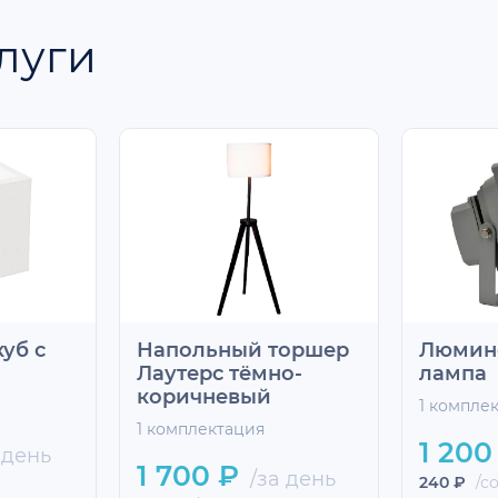
луги
уб с
Напольный торшер
Люмин
Лаутерс тёмно-
лампа
коричневый
1 компле
1 комплектация
1 200
 день
1 700 ₽
/за день
240 ₽
/со