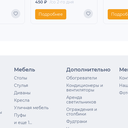
450 ₽
/со 2-го дня
Подробнее
Подроб
Мебель
Дополнительно
Ме
Столы
Обогреватели
Кон
Стулья
Кондиционеры и
Наш
вентиляторы
Диваны
Фот
Аренда
Кресла
светильников
Уличная мебель
Ограждения и
ы
столбики
Пуфы
Фудтраки
и еще 1...