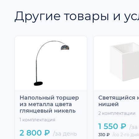
Другие товары и ус
Напольный торшер
Светящийся к
из металла цвета
нишей
глянцевый никель
2 комплектации
1 комплектация
1 550 ₽
/за
2 800 ₽
/за день
310 ₽
/со 2-го дня