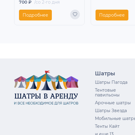
700 ₽
/со 2-го дня
Подробнее
Подробнее
Шатры
Шатры Пагода
Тентовые
павильоны
Арочные шатры
Шатры Звезда
Мобильные шатр
Тенты Кайт
и еще 13...