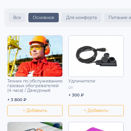
Все
Основное
Для комфорта
Питание 
Техник по обслуживанию
Удлинители
газовых обогревателей
от
(4 часа) / Дежурный
+ 300 ₽
+ 3 800 ₽
+ Добавить
+ Добавить