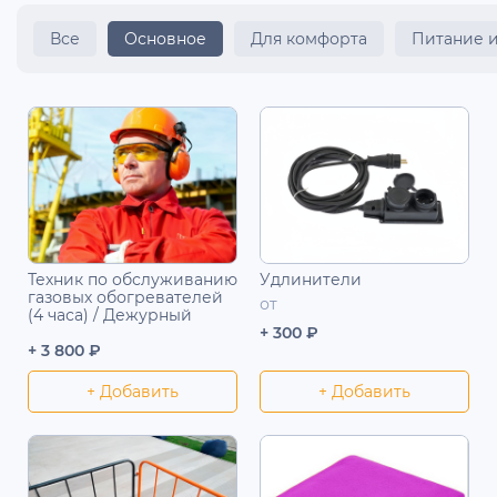
Все
Основное
Для комфорта
Питание 
Техник по обслуживанию
Удлинители
газовых обогревателей
от
(4 часа) / Дежурный
+ 300 ₽
+ 3 800 ₽
+ Добавить
+ Добавить