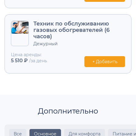
Техник по обслуживанию
газовых обогревателей (6
часов)
Дежурный
Цена аренды:
5 510 ₽
/за день
+ Добавить
Дополнительно
Все
Основное
Для комфорта
Питание 