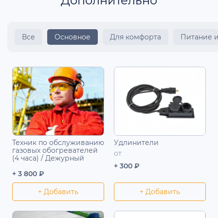
Дополнительно
Все
Основное
Для комфорта
Питание 
Техник по обслуживанию
Удлинители
газовых обогревателей
от
(4 часа) / Дежурный
+ 300 ₽
+ 3 800 ₽
+ Добавить
+ Добавить