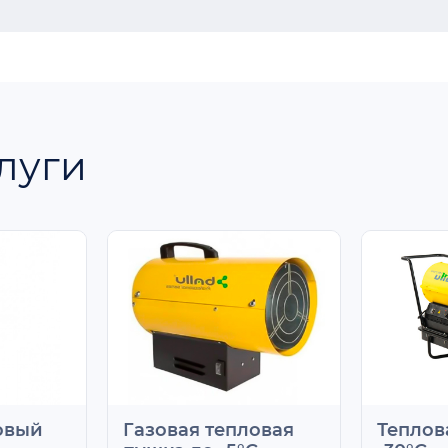
луги
овый
Газовая тепловая
Теплов