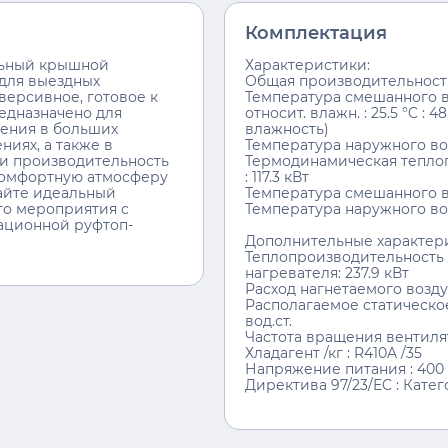
Комплектация
льный крышной
Характеристики:
для выездных
Общая производительность 
версивное, готовое к
Температура смешанного во
едназначено для
относит. влажн. : 25.5 °C : 
ения в больших
влажность)
иях, а также в
Температура наружного возд
 и производительность
Термодинамическая тепло
комфортную атмосферу
: 117.3 кВт
дайте идеальный
Температура смешанного воз
го мероприятия с
Температура наружного возд
ационной руфтоп-
Дополнительные характер
Теплопроизводительность
нагревателя: 237.9 кВт
Расход нагнетаемого воздух
Располагаемое статическое
вод.ст.
Частота вращения вентилят
Хладагент /кг : R410A /35
Напряжение питания : 400 В
Директива 97/23/EC : Катего