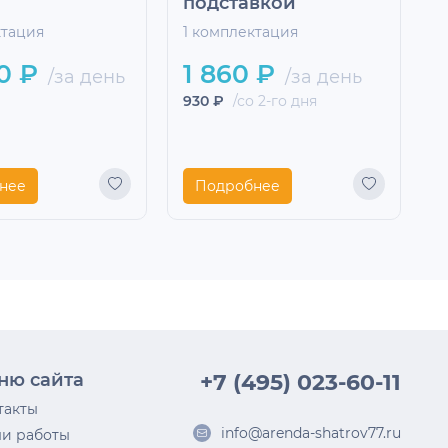
подставкой
ктация
1 комплектация
2
0 ₽
1 860 ₽
/за день
/за день
930 ₽
/со 2-го дня
2
нее
Подробнее
ню сайта
+7 (495) 023-60-11
такты
info@arenda-shatrov77.ru
и работы