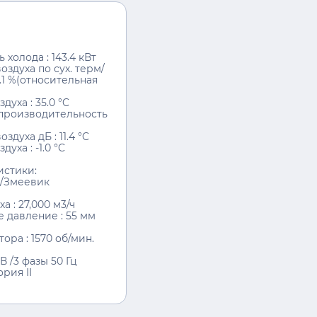
холода : 143.4 кВт
здуха по сух. терм/
48.1 %(относительная
уха : 35.0 °C
производительность
духа дБ : 11.4 °C
уха : ‑1.0 °C
истики:
 /Змеевик
а : 27,000 м3/ч
 давление : 55 мм
ора : 1570 об/мин.
 /3 фазы 50 Гц
рия II