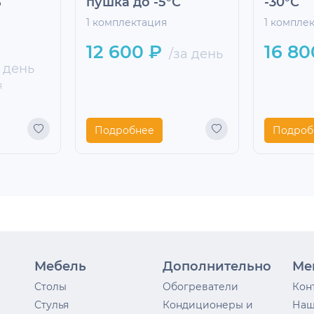
ь
пушка до -5°С
-30°С
1 комплектация
1 компле
12 600 ₽
16 80
/за день
 день
я
Подробнее
Подроб
Мебель
Дополнительно
Ме
Столы
Обогреватели
Кон
Стулья
Кондиционеры и
Наш