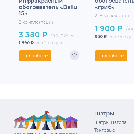
инфракрасный
обогревател
обогреватель «Ballu
«гриб»
15»
2 комплектации
2 комплектации
1 900 ₽
/за
3 380 ₽
/за день
950 ₽
/со 2-го дн
1 690 ₽
/со 2-го дня
Подробнее
Подробнее
Шатры
Шатры Пагода
Тентовые