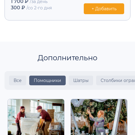
1 700 ₽
/за день
300 ₽
/со 2-го дня
+ Добавить
Дополнительно
Все
Помощники
Шатры
Столбики огр