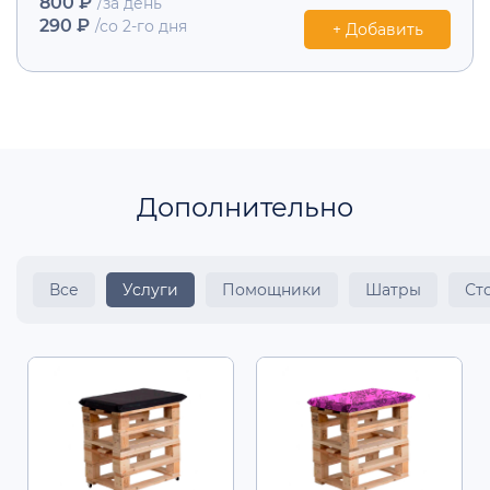
800 ₽
/за день
290 ₽
/со 2-го дня
+ Добавить
Дополнительно
Все
Услуги
Помощники
Шатры
Ст